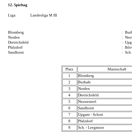
12. Spieltag
Liga:
Landesliga M III
Blomberg
:
Bur
Norden
:
Neu
Dietrichsfeld
:
Upga
Pfalzdorf
:
Ihlo
Sandhorst
:
Sch.
Platz
Mannschaft
1
Blomberg
2
Burhafe
3
Norden
4
Dietrichsfeld
5
Neuwesteel
6
Sandhorst
7
Upgant - Schott
8
Pfalzdorf
9
Sch. - Leegmoor