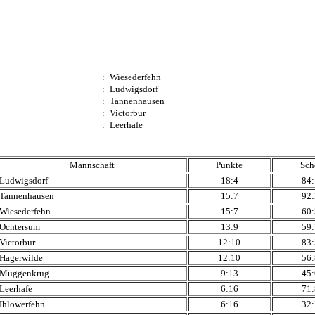
:
Wiesederfehn
:
Ludwigsdorf
:
Tannenhausen
:
Victorbur
:
Leerhafe
Mannschaft
Punkte
Sch
Ludwigsdorf
18:4
84
Tannenhausen
15:7
92
Wiesederfehn
15:7
60
Ochtersum
13:9
59
Victorbur
12:10
83
Hagerwilde
12:10
56
Müggenkrug
9:13
45
Leerhafe
6:16
71
Ihlowerfehn
6:16
32