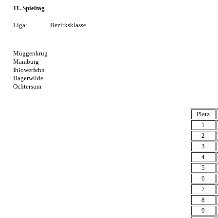
11. Spieltag
Liga:
Bezirksklasse
Müggenkrug
Mamburg
Ihlowerfehn
Hagerwilde
Ochtersum
Platz
1
2
3
4
5
6
7
8
9