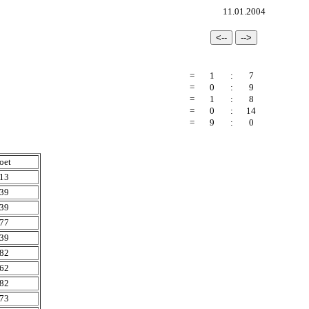
11.01.2004
=
1
:
7
=
0
:
9
=
1
:
8
=
0
:
14
=
9
:
0
oet
:13
:39
:39
:77
:39
:82
:62
:82
:73