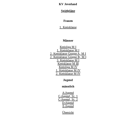
KV Jeverland
Spielpläne
Frauen
1. Kreisklasse
Männer
Kreisliga M I
1. Kreisklasse M I
2. Kreisklasse Gruppe A, M I
2. Kreisklasse Gruppe B, M I
3. Kreisklasse M I
Kreisklasse M III
Kreisliga M IV
1. Kreisklasse M IV
2. Kreisklasse M IV
Jugend
männlich
A-Jugend
C-Jugend, St. 1
C-Jugend, St. 2
D-Jugend
E-Jugend
Übersicht