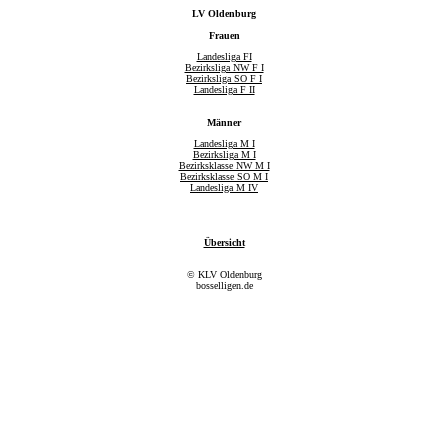
LV Oldenburg
Frauen
Landesliga FI
Bezirksliga NW F I
Bezirksliga SO F I
Landesliga F II
Männer
Landesliga M I
Bezirksliga M I
Bezirksklasse NW M I
Bezirksklasse SO M I
Landesliga M IV
Übersicht
© KLV Oldenburg
bosselligen.de