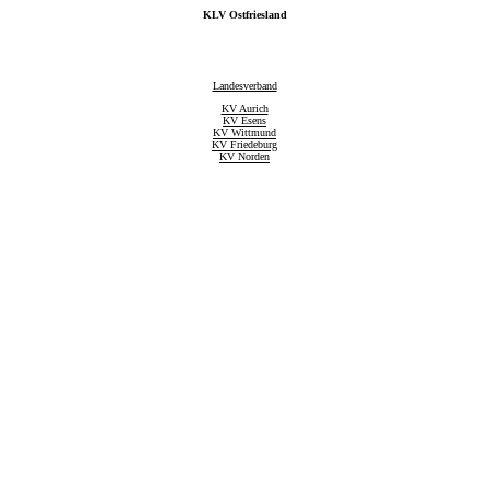
KLV Ostfriesland
Landesverband
KV Aurich
KV Esens
KV Wittmund
KV Friedeburg
KV Norden