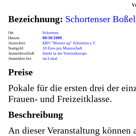
V
Bezeichnung:
Schortenser Boße
Ort:
Schortens
Datum:
08/30/2009
Ausrichter:
KBV "Munter up" Schortens e.V.
Startgeld:
10 Euro pro Mannschaft
Anmeldeschluß:
direkt in der Vereinskneipe
Anmelden bei:
im Lokal
Preise
Pokale für die ersten drei der ein
Frauen- und Freizeitklasse.
Beschreibung
An dieser Veranstaltung können a