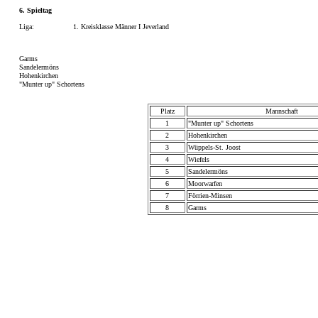
6. Spieltag
Liga:
1. Kreisklasse Männer I Jeverland
Garms
Sandelermöns
Hohenkirchen
"Munter up" Schortens
Platz
Mannschaft
1
"Munter up" Schortens
2
Hohenkirchen
3
Wüppels-St. Joost
4
Wiefels
5
Sandelermöns
6
Moorwarfen
7
Förrien-Minsen
8
Garms