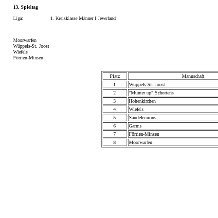
13. Spieltag
Liga:
1. Kreisklasse Männer I Jeverland
Moorwarfen
Wüppels-St. Joost
Wiefels
Förrien-Minsen
Platz
Mannschaft
1
Wüppels-St. Joost
2
"Munter up" Schortens
3
Hohenkirchen
4
Wiefels
5
Sandelermöns
6
Garms
7
Förrien-Minsen
8
Moorwarfen