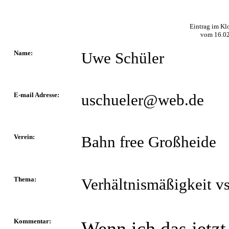
Eintrag im Kl
vom
16.0
Name:
Uwe Schüler
E-mail Adresse:
uschueler@web.de
Verein:
Bahn free Großheide
Thema:
Verhältnismäßigkeit v
Kommentar:
Wenn ich das jetzt