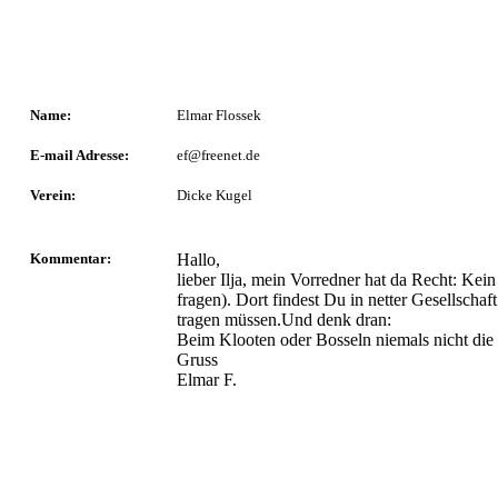
Name:
Elmar Flossek
E-mail Adresse:
ef@freenet.de
Verein:
Dicke Kugel
Kommentar:
Hallo,
lieber Ilja, mein Vorredner hat da Recht: Ke
fragen). Dort findest Du in netter Gesellscha
tragen müssen.Und denk dran:
Beim Klooten oder Bosseln niemals nicht die 
Gruss
Elmar F.