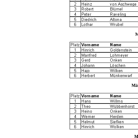
M
Män
M