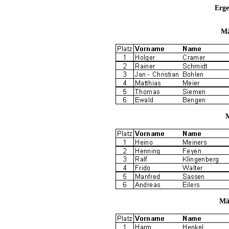
Erge
Mä
M
Mä