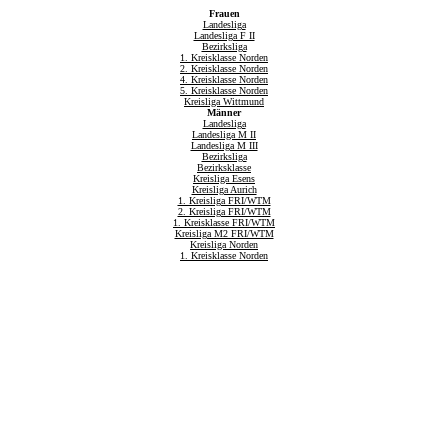
Frauen
Landesliga
Landesliga F II
Bezirksliga
1. Kreisklasse Norden
2. Kreisklasse Norden
4. Kreisklasse Norden
5. Kreisklasse Norden
Kreisliga Wittmund
Männer
Landesliga
Landesliga M II
Landesliga M III
Bezirksliga
Bezirksklasse
Kreisliga Esens
Kreisliga Aurich
1. Kreisliga FRI/WTM
2. Kreisliga FRI/WTM
1. Kreisklasse FRI/WTM
Kreisliga M2 FRI/WTM
Kreisliga Norden
1. Kreisklasse Norden