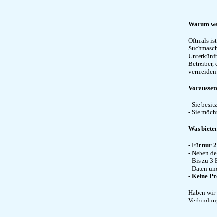
Warum we
Oftmals ist
Suchmaschi
Unterkünfte
Betreiber,
vermeiden
Vorausset
- Sie besi
- Sie möch
Was biete
- Für
nur 2
- Neben de
- Bis zu 3 
- Daten und
-
Keine Pr
Haben wir 
Verbindung