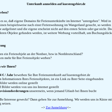
Unterkunft anmelden auf kuestengebiet.de
rben?
 es so, daß eigene Domains für Ferienunterkünfte im Internet "untergehen". Wird in
nen beispielsweise nach einer Ferienwohnung im Wangerland gesucht, so werden 
 aufgelistet und die eigene erscheint nicht auf den ersten Seiten oder gar nicht. Do
 deren Objekte gefunden werden, ist weitere Werbung vorteilhaft, um Buchungslück
.
zung
tzen ein Ferienobjekt an der Nordsee, bzw in Norddeutschland?
ten mehr für Ihre Ferienobjekt werben?
n wir Ihnen?
4 € / Jahr
bewerben Sie Ihre Ferienunterkunft auf kuestengebiet.de
n Informationen Ihres Ferienobjektes, ist ein Link zu Ihrer Seite eingebunden
Bilder werden online gestellt
 Bilder werden von uns ins Internet gestellt
ovisionsforderungen
unsererseits, wenn jemand Urlaub bei Ihnen bucht
Ihr Interesse geweckt? Dann gehen Sie zur Anmeldung. Wir werden uns in Kürze mit
 setzen.
-->
Zur Anmeldung
<--