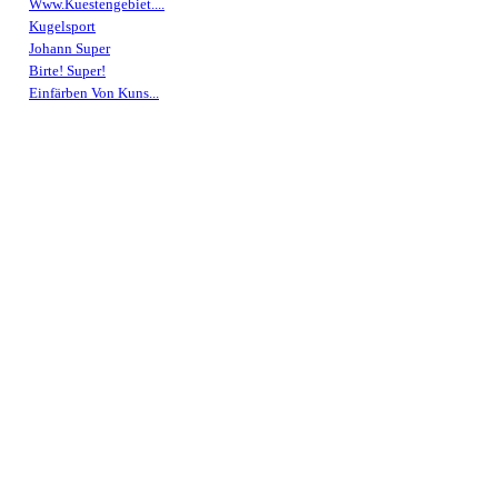
Www.Kuestengebiet....
Kugelsport
Johann Super
Birte! Super!
Einfärben Von Kuns...