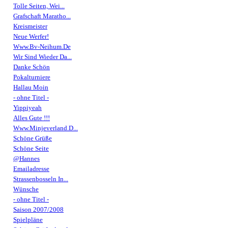
Tolle Seiten, Wei...
Grafschaft Maratho...
Kreismeister
Neue Werfer!
Www.Bv-Neihum.De
Wir Sind Wieder Da...
Danke Schön
Pokalturniere
Hallau Moin
- ohne Titel -
Yippiyeah
Alles Gute !!!
Www.Minjeverland.D...
Schöne Grüße
Schöne Seite
@Hannes
Emailadresse
Strassenbosseln In...
Wünsche
- ohne Titel -
Saison 2007/2008
Spielpläne