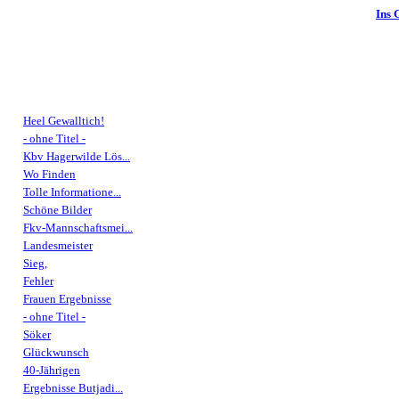
Ins 
Heel Gewalltich!
- ohne Titel -
Kbv Hagerwilde Lös...
Wo Finden
Tolle Informatione...
Schöne Bilder
Fkv-Mannschaftsmei...
Landesmeister
Sieg,
Fehler
Frauen Ergebnisse
- ohne Titel -
Söker
Glückwunsch
40-Jährigen
Ergebnisse Butjadi...