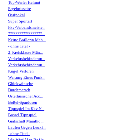
Top-Werfer Helmut
Ergebnisseite
Ossipokal
Super Sportart
Fkv-Verbandsmeiste...
??????????????????...
Keine Boßlerin Meh...
- ohne Titel -
2. Kreisklasse Män...
Verkehrsbehinderun...
Verkehrsbehinderun...
Kugel Verloren
Wertung Eines Punk...
Glückwünsche
Durchmarsch
Osterhusischer Acc...
Boßel-Spardosen
Tippspiel Im Kkv N...
Bossel Tippspiel
Grafschaft Maratho...
Laufen Gegen Leukä...
- ohne Titel -
Wie Wird Man Boßle...