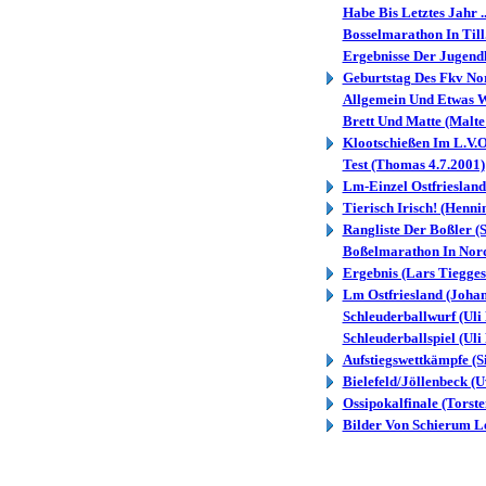
Habe Bis Letztes Jahr ..
Bosselmarathon In Till.
Ergebnisse Der Jugendl
Geburtstag Des Fkv Nor
Allgemein Und Etwas We
Brett Und Matte (Malte
Klootschießen Im L.V.O.
Test (Thomas 4.7.2001)
Lm-Einzel Ostfriesland
Tierisch Irisch! (Henni
Rangliste Der Boßler (
Boßelmarathon In Nordh
Ergebnis (Lars Tiegges
Lm Ostfriesland (Johan
Schleuderballwurf (Uli
Schleuderballspiel (Uli
Aufstiegswettkämpfe (
Bielefeld/Jöllenbeck (
Ossipokalfinale (Torst
Bilder Von Schierum Le