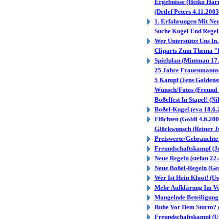
Ergebnisse (Heiko Har
(Detlef Peters 4.11.2003
1. Erfahrungen Mit Neu
Suche Kugel Und Regelb
Wer Unterstützt Uns In.
Cliparts Zum Thema "Bo
Spielplan (Mintman 17.
25 Jahre Frauenmannsch
5 Kampf (Jens Goldenst
Wunsch/Fotos (Freund 
Boßelfest In Stapel! (Ni
Boßel-Kugel (eva 18.6.
Flüchten (Goldi 4.6.200
Glückwunsch (Reiner J
Preiswerte/Gebrauchte .
Freundschaftskampf (Je
Neue Regeln (stefan 22.
Neue Boßel-Regeln (Ge
Wer Ist Hein Kloot! (U
Mehr Aufklärung Im Vor
Mangelnde Beteiligung 
Ruhe Vor Dem Sturm? (
Freundschaftskampf (U