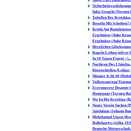
Sicherheitsvorkehrunge.
Infos Gesucht (Torsten
Tabellen Der Kreisklas
Bosseln Mit Scheiben? (
Kritik Am Ranglistenwe.
Ergebnisse (Anke Kruse
Ergebnisse (Anke Kruse
Herzlichen Glückwunsch
Kugeln Leihen (oliver h
In 10 Tagen Fegen! :-)..
Nachtrag Des 1.Spielta.
Klootschießen (Lohtar 
Männer Ii Ab 40 (Detlef
Volkstrauertag/Totenso.
Eversmeerer Desaster 
Homepage (Torsten Ra
Wo Ist Die Kreisliga (R
Neuer Verein Suchen (P
Spielpläne (Johann Bue
Mehrkampf Utgast (Kers
Boßelpartys (wilko 10.
Deutsche Meisterschaft.