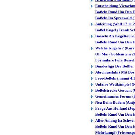
Entscheidung Victorbur.
Boßeln Rund Um Den Ha
Boßeln Im Spreewald (T
Anleitung (Wolf 17.11.
Boßel Kugel (Frank Sc
Bosseln Als Kegeltoure.
Boßeln Rund Um Den Ha
Welche Kugeln ? (Karst
Oll Mai (Goldenstein 2
Formulare Fürs Bosseln.
Bundesliga Der Boßler 
Abschlussfahrt Mit Bos.
Free-Boßeln (manni 4.1
Unfaire Wettkämpfe! (N
Boßelstrecke Gesucht (
Gemeinsames Forum (K
Neu Beim Boßeln (Antje
Frage Aus Holland (Jep
Boßeln Rund Um Den Ha
Aller Anfang Ist Schwe..
Boßeln Rund Um Den Ha
Mehrkampf (Friesenspor