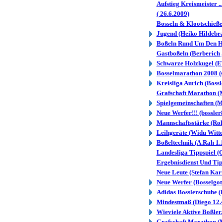
Aufstieg Kreismeister .
( 26.6.2009)
Bosseln & Klootschieße
Jugend (Heiko Hildebr
Boßeln Rund Um Den Ha
Gastboßeln (Berberich 
Schwarze Holzkugel (E
Bosselmarathon 2008 (s
Kreisliga Aurich (Boss
Grafschaft Marathon (
Spielgemeinschaften (M
Neue Werfer!!! (bossler
Mannschaftsstärke (Rol
Leihgeräte (Widu Witte
Boßeltechnik (A.Rah 1.
Landesliga Tippspiel (
Ergebnisdienst Und Tip.
Neue Leute (Stefan Kar
Neue Werfer (Bosselgot
Adidas Bosslerschuhe 
Mindestmaß (Diego 12.
Wieviele Aktive Boßler..
Grafschaft Marathon (