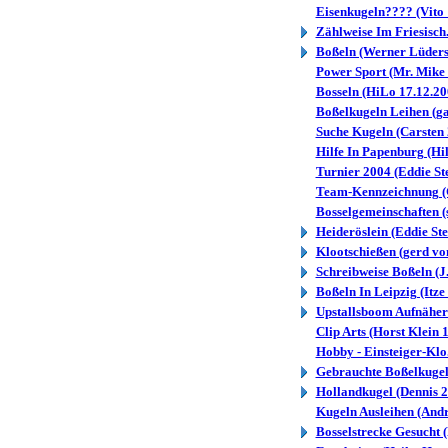
Eisenkugeln???? (Vito 
Zählweise Im Friesisch.
Boßeln (Werner Lüders
Power Sport (Mr. Mike 
Bosseln (HiLo 17.12.20
Boßelkugeln Leihen (ga
Suche Kugeln (Carsten 
Hilfe In Papenburg (Hil
Turnier 2004 (Eddie St
Team-Kennzeichnung (G
Bosselgemeinschaften (s
Heideröslein (Eddie St
Klootschießen (gerd vo
Schreibweise Boßeln (J
Boßeln In Leipzig (Itze
Upstallsboom Aufnäher 
Clip Arts (Horst Klein 
Hobby - Einsteiger-Klo
Gebrauchte Boßelkugeln
Hollandkugel (Dennis 2
Kugeln Ausleihen (Andr
Bosselstrecke Gesucht 