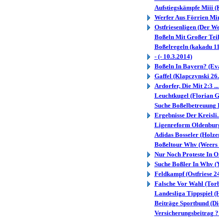
Aufstiegskämpfe Miii (K
Werfer Aus Förrien Min.
Ostfriesenligen (Der We
Boßeln Mit Großer Teil.
Boßelregeln (kakadu 11
- (- 10.3.2014)
Boßeln In Bayern? (Ev
Gaffel (Klapczynski 26
Ardorfer, Die Mit 2:3 
Leuchtkugel (Florian G
Suche Boßelbetreuung I.
Ergebnisse Der Kreisli.
Ligenreform Oldenburg
Adidas Bosseler (Holze
Boßeltour Whv (Weers 
Nur Noch Proteste In O.
Suche Boßler In Whv (
Feldkampf (Ostfriese 2
Falsche Vor Wahl (Tor
Landesliga Tippspiel (
Beiträge Sportbund (D
Versicherungsbeitrag ?