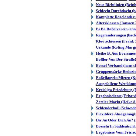
Neue Richtlinien (Reinh
Schlecht Durchdacht (b
Komplette Regeländerun
Altersklassen (Janssen 
Bi Ba Boßelverein (enn
Regeländerungen (back
Klootschiessen (Frank
Urkunde (Roling Margr
Heiko B. Aus Eversmeer
Boßler Von Der Straße!
Bossel Verband (hans ch
Gruppenstärke Reduzier
Boßelkugeln Mieten (Ke
Ausgefallene Wettkämpf
Kreisliga Friedeburg 
Ergebnisdienst (Erhard
Zeteler Markt (Heike 8
Schleuderball (Schwede
Flexiblere Absagemögli
Dir An Oder Dich An? (
Bosseln In Süddeutschl..
Ergebnisse Vom Frisisc.