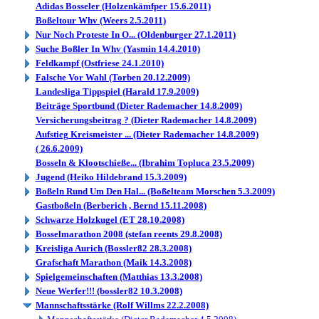
Adidas Bosseler (Holzenkämfper 15.6.2011)
Boßeltour Whv (Weers 2.5.2011)
Nur Noch Proteste In O... (Oldenburger 27.1.2011)
Suche Boßler In Whv (Yasmin 14.4.2010)
Feldkampf (Ostfriese 24.1.2010)
Falsche Vor Wahl (Torben 20.12.2009)
Landesliga Tippspiel (Harald 17.9.2009)
Beiträge Sportbund (Dieter Rademacher 14.8.2009)
Versicherungsbeitrag ? (Dieter Rademacher 14.8.2009)
Aufstieg Kreismeister ... (Dieter Rademacher 14.8.2009)
( 26.6.2009)
Bosseln & Klootschieße... (Ibrahim Topluca 23.5.2009)
Jugend (Heiko Hildebrand 15.3.2009)
Boßeln Rund Um Den Hal... (Boßelteam Morschen 5.3.2009)
Gastboßeln (Berberich , Bernd 15.11.2008)
Schwarze Holzkugel (ET 28.10.2008)
Bosselmarathon 2008 (stefan reents 29.8.2008)
Kreisliga Aurich (Bossler82 28.3.2008)
Grafschaft Marathon (Maik 14.3.2008)
Spielgemeinschaften (Matthias 13.3.2008)
Neue Werfer!!! (bossler82 10.3.2008)
Mannschaftsstärke (Rolf Willms 22.2.2008)