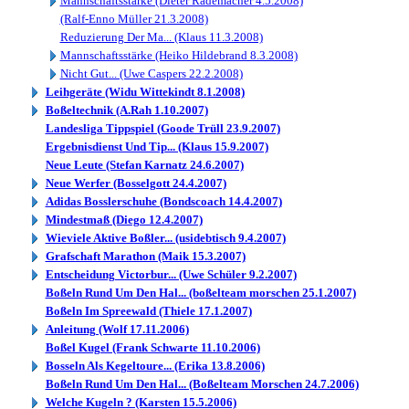
Mannschaftsstärke (Dieter Rademacher 4.5.2008)
(Ralf-Enno Müller 21.3.2008)
Reduzierung Der Ma... (Klaus 11.3.2008)
Mannschaftsstärke (Heiko Hildebrand 8.3.2008)
Nicht Gut... (Uwe Caspers 22.2.2008)
Leihgeräte (Widu Wittekindt 8.1.2008)
Boßeltechnik (A.Rah 1.10.2007)
Landesliga Tippspiel (Goode Trüll 23.9.2007)
Ergebnisdienst Und Tip... (Klaus 15.9.2007)
Neue Leute (Stefan Karnatz 24.6.2007)
Neue Werfer (Bosselgott 24.4.2007)
Adidas Bosslerschuhe (Bondscoach 14.4.2007)
Mindestmaß (Diego 12.4.2007)
Wieviele Aktive Boßler... (usidebtisch 9.4.2007)
Grafschaft Marathon (Maik 15.3.2007)
Entscheidung Victorbur... (Uwe Schüler 9.2.2007)
Boßeln Rund Um Den Hal... (boßelteam morschen 25.1.2007)
Boßeln Im Spreewald (Thiele 17.1.2007)
Anleitung (Wolf 17.11.2006)
Boßel Kugel (Frank Schwarte 11.10.2006)
Bosseln Als Kegeltoure... (Erika 13.8.2006)
Boßeln Rund Um Den Hal... (Boßelteam Morschen 24.7.2006)
Welche Kugeln ? (Karsten 15.5.2006)