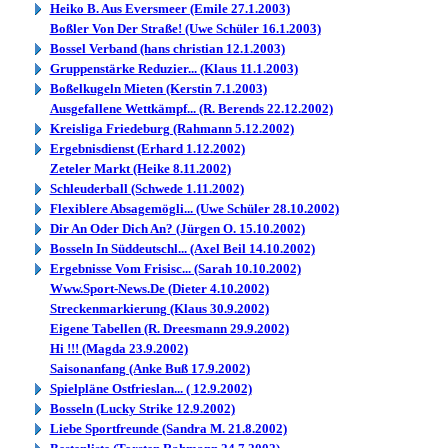
Heiko B. Aus Eversmeer (Emile 27.1.2003)
Boßler Von Der Straße! (Uwe Schüler 16.1.2003)
Bossel Verband (hans christian 12.1.2003)
Gruppenstärke Reduzier... (Klaus 11.1.2003)
Boßelkugeln Mieten (Kerstin 7.1.2003)
Ausgefallene Wettkämpf... (R. Berends 22.12.2002)
Kreisliga Friedeburg (Rahmann 5.12.2002)
Ergebnisdienst (Erhard 1.12.2002)
Zeteler Markt (Heike 8.11.2002)
Schleuderball (Schwede 1.11.2002)
Flexiblere Absagemögli... (Uwe Schüler 28.10.2002)
Dir An Oder Dich An? (Jürgen O. 15.10.2002)
Bosseln In Süddeutschl... (Axel Beil 14.10.2002)
Ergebnisse Vom Frisisc... (Sarah 10.10.2002)
Www.Sport-News.De (Dieter 4.10.2002)
Streckenmarkierung (Klaus 30.9.2002)
Eigene Tabellen (R. Dreesmann 29.9.2002)
Hi !!! (Magda 23.9.2002)
Saisonanfang (Anke Buß 17.9.2002)
Spielpläne Ostfrieslan... ( 12.9.2002)
Bosseln (Lucky Strike 12.9.2002)
Liebe Sportfreunde (Sandra M. 21.8.2002)