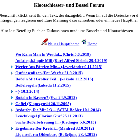
Klootschiesser- und Bossel Forum
erschrift klickt, seht Ihr den Text, der dazugehört. Wenn Ihr auf die Dreiecke vor de
intragungen reagieren und Eure Meinung dazu schreiben, oder ein neues Hauptthem
Also los: Beteiligt Euch an Diskussionen rund ums Bosseln und Klootschiessen.....
Neues Hauptthema
Home
Wo Kann Man In Westfal... (Chris 5.6.2019)
Aufstiegskämpfe Miii (Karl-Alfred Siebels 29.4.2019)
Werfer Aus Förrien Min... (Jeverländer 9.11.2015)
Ostfriesenligen (Der Werfer 21.9.2015)
Boßeln Mit Großer Teil... (kakadu 11.2.2015)
Boßelregeln (kakadu 11.2.2015)
- (- 10.3.2014)
Boßeln In Bayern? (Eva 24.9.2012)
Gaffel (Klapczynski 26.11.2005)
Ardorfer, Die Mit 2:3 ... (WTM-Boßler 10.1.2014)
Leuchtkugel (Florian Graf 25.11.2013)
Suche Boßelbetreuung I... (Riedinger 5.6.2013)
Ergebnisse Der Kreisli... (Manfred 3.10.2012)
Ligenreform Oldenburg (Boßeljung 23.4.2012)