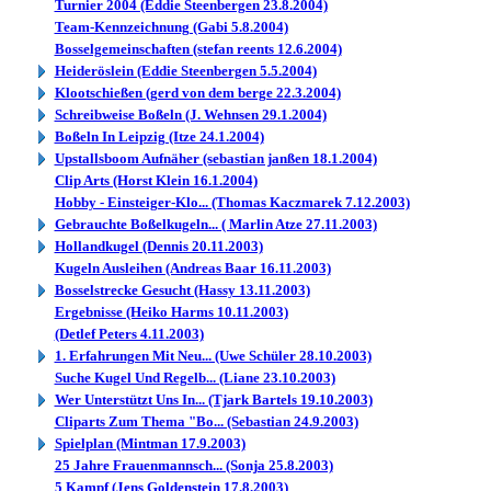
Turnier 2004 (Eddie Steenbergen 23.8.2004)
Team-Kennzeichnung (Gabi 5.8.2004)
Bosselgemeinschaften (stefan reents 12.6.2004)
Heideröslein (Eddie Steenbergen 5.5.2004)
Klootschießen (gerd von dem berge 22.3.2004)
Schreibweise Boßeln (J. Wehnsen 29.1.2004)
Boßeln In Leipzig (Itze 24.1.2004)
Upstallsboom Aufnäher (sebastian janßen 18.1.2004)
Clip Arts (Horst Klein 16.1.2004)
Hobby - Einsteiger-Klo... (Thomas Kaczmarek 7.12.2003)
Gebrauchte Boßelkugeln... ( Marlin Atze 27.11.2003)
Hollandkugel (Dennis 20.11.2003)
Kugeln Ausleihen (Andreas Baar 16.11.2003)
Bosselstrecke Gesucht (Hassy 13.11.2003)
Ergebnisse (Heiko Harms 10.11.2003)
(Detlef Peters 4.11.2003)
1. Erfahrungen Mit Neu... (Uwe Schüler 28.10.2003)
Suche Kugel Und Regelb... (Liane 23.10.2003)
Wer Unterstützt Uns In... (Tjark Bartels 19.10.2003)
Cliparts Zum Thema "Bo... (Sebastian 24.9.2003)
Spielplan (Mintman 17.9.2003)
25 Jahre Frauenmannsch... (Sonja 25.8.2003)
5 Kampf (Jens Goldenstein 17.8.2003)