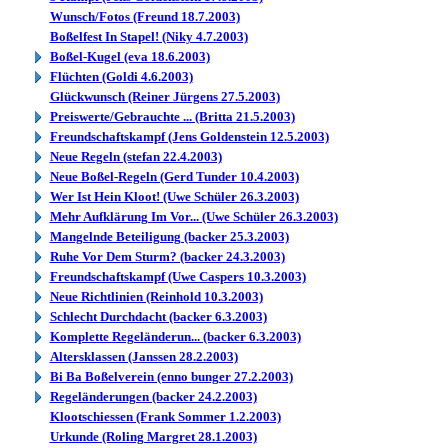
Wunsch/Fotos (Freund 18.7.2003)
Boßelfest In Stapel! (Niky 4.7.2003)
Boßel-Kugel (eva 18.6.2003)
Flüchten (Goldi 4.6.2003)
Glückwunsch (Reiner Jürgens 27.5.2003)
Preiswerte/Gebrauchte ... (Britta 21.5.2003)
Freundschaftskampf (Jens Goldenstein 12.5.2003)
Neue Regeln (stefan 22.4.2003)
Neue Boßel-Regeln (Gerd Tunder 10.4.2003)
Wer Ist Hein Kloot! (Uwe Schüler 26.3.2003)
Mehr Aufklärung Im Vor... (Uwe Schüler 26.3.2003)
Mangelnde Beteiligung (backer 25.3.2003)
Ruhe Vor Dem Sturm? (backer 24.3.2003)
Freundschaftskampf (Uwe Caspers 10.3.2003)
Neue Richtlinien (Reinhold 10.3.2003)
Schlecht Durchdacht (backer 6.3.2003)
Komplette Regeländerun... (backer 6.3.2003)
Altersklassen (Janssen 28.2.2003)
Bi Ba Boßelverein (enno bunger 27.2.2003)
Regeländerungen (backer 24.2.2003)
Klootschiessen (Frank Sommer 1.2.2003)
Urkunde (Roling Margret 28.1.2003)