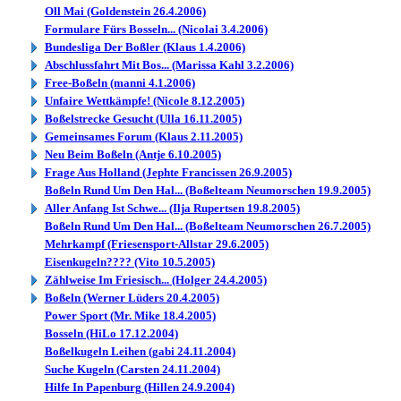
Oll Mai (Goldenstein 26.4.2006)
Formulare Fürs Bosseln... (Nicolai 3.4.2006)
Bundesliga Der Boßler (Klaus 1.4.2006)
Abschlussfahrt Mit Bos... (Marissa Kahl 3.2.2006)
Free-Boßeln (manni 4.1.2006)
Unfaire Wettkämpfe! (Nicole 8.12.2005)
Boßelstrecke Gesucht (Ulla 16.11.2005)
Gemeinsames Forum (Klaus 2.11.2005)
Neu Beim Boßeln (Antje 6.10.2005)
Frage Aus Holland (Jephte Francissen 26.9.2005)
Boßeln Rund Um Den Hal... (Boßelteam Neumorschen 19.9.2005)
Aller Anfang Ist Schwe... (Ilja Rupertsen 19.8.2005)
Boßeln Rund Um Den Hal... (Boßelteam Neumorschen 26.7.2005)
Mehrkampf (Friesensport-Allstar 29.6.2005)
Eisenkugeln???? (Vito 10.5.2005)
Zählweise Im Friesisch... (Holger 24.4.2005)
Boßeln (Werner Lüders 20.4.2005)
Power Sport (Mr. Mike 18.4.2005)
Bosseln (HiLo 17.12.2004)
Boßelkugeln Leihen (gabi 24.11.2004)
Suche Kugeln (Carsten 24.11.2004)
Hilfe In Papenburg (Hillen 24.9.2004)