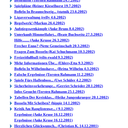
Bestenliste (Torsten Rahmann 24.7.2002)
Spielpläne (Reiner Kieselhorst 19.7.2002)
Boßeln In Braunschweig... (statnik 23.6.2002)
Ligaverwaltung (relly 4.6.2002)
Regelwerk! (Markus 26.4.2002)
Aufstiegswettkämpfe (Anke Bruns 8.4.2002)
Unterkunft Himmelfahrt... (Beate Buchweitz 27.3.2002)
Hilfe........ (Anke Krusse 26.3.2002)
Frecher Enno? (Nette Gemeinschaft 20.3.2002)
Fragen Zum Bosseln (Kai Schuchmann 10.3.2002)
Freizeitfußball (eilts ewald 9.3.2002)
Mehr Informationen Übe... (Ehlers,Etta 9.3.2002)
Boßeln In Wilhelmshave... (Britta Wilhelm 4.3.2002)
Falsche Ergebnisse (Torsten Rahmann 11.2.2002)
Spiele Fürs Hallenboss... (Uwe Schüler 4.2.2002)
Sicherheitsvorkehrunge... (Gerriet Schröder 28.1.2002)
Infos Gesucht (Torsten Rahmann 25.1.2002)
Tabellen Der Kreisklas... (Heike Jungenkrueger 20.1.2002)
Bosseln Mit Scheiben? (hippie 14.1.2002)
Kritik Am Ranglistenwe... ( 9.1.2002)
Ergebnisse (Anke Kruse 16.12.2001)
Ergebnisse (Anke Kruse 16.12.2001)
Herzlichen Glückwunsch... (Christian K. 14.12.2001)