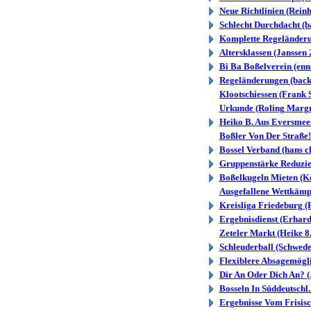
Neue Richtlinien (Reinh
Schlecht Durchdacht (b
Komplette Regeländerun
Altersklassen (Janssen 
Bi Ba Boßelverein (enn
Regeländerungen (back
Klootschiessen (Frank
Urkunde (Roling Margr
Heiko B. Aus Eversmeer
Boßler Von Der Straße!
Bossel Verband (hans ch
Gruppenstärke Reduzier
Boßelkugeln Mieten (Ke
Ausgefallene Wettkämpf
Kreisliga Friedeburg 
Ergebnisdienst (Erhard
Zeteler Markt (Heike 8
Schleuderball (Schwede
Flexiblere Absagemögli
Dir An Oder Dich An? (
Bosseln In Süddeutschl..
Ergebnisse Vom Frisisc.