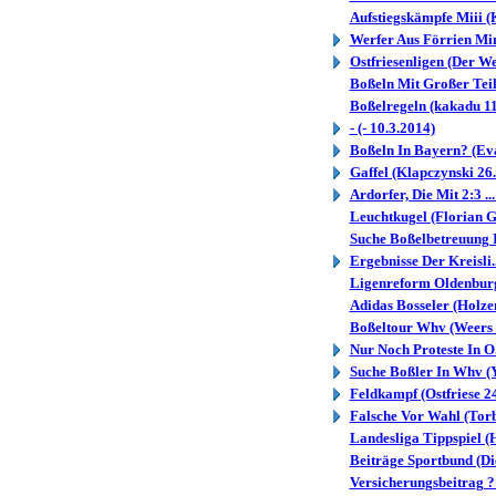
Aufstiegskämpfe Miii (K
Werfer Aus Förrien Min.
Ostfriesenligen (Der We
Boßeln Mit Großer Teil.
Boßelregeln (kakadu 11
- (- 10.3.2014)
Boßeln In Bayern? (Ev
Gaffel (Klapczynski 26
Ardorfer, Die Mit 2:3 
Leuchtkugel (Florian G
Suche Boßelbetreuung I.
Ergebnisse Der Kreisli.
Ligenreform Oldenburg
Adidas Bosseler (Holze
Boßeltour Whv (Weers 
Nur Noch Proteste In O.
Suche Boßler In Whv (
Feldkampf (Ostfriese 2
Falsche Vor Wahl (Tor
Landesliga Tippspiel (
Beiträge Sportbund (D
Versicherungsbeitrag ?