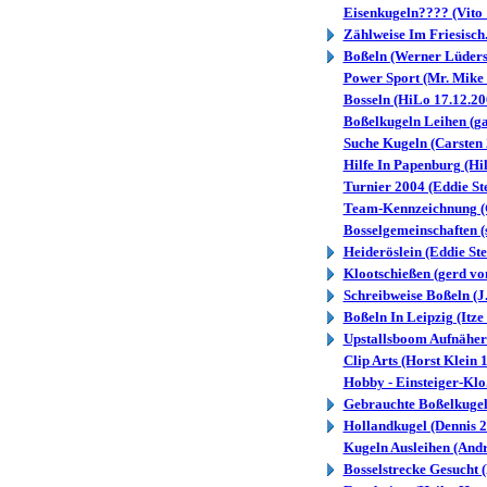
Eisenkugeln???? (Vito 
Zählweise Im Friesisch.
Boßeln (Werner Lüders
Power Sport (Mr. Mike 
Bosseln (HiLo 17.12.20
Boßelkugeln Leihen (ga
Suche Kugeln (Carsten 
Hilfe In Papenburg (Hil
Turnier 2004 (Eddie St
Team-Kennzeichnung (G
Bosselgemeinschaften (s
Heideröslein (Eddie St
Klootschießen (gerd vo
Schreibweise Boßeln (J
Boßeln In Leipzig (Itze
Upstallsboom Aufnäher 
Clip Arts (Horst Klein 
Hobby - Einsteiger-Klo
Gebrauchte Boßelkugeln
Hollandkugel (Dennis 2
Kugeln Ausleihen (Andr
Bosselstrecke Gesucht 