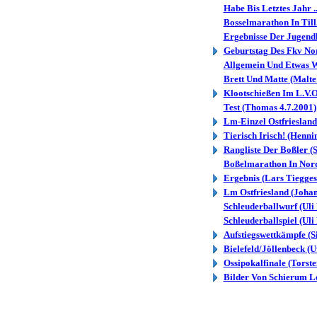
Habe Bis Letztes Jahr ..
Bosselmarathon In Till.
Ergebnisse Der Jugendl
Geburtstag Des Fkv Nor
Allgemein Und Etwas We
Brett Und Matte (Malte
Klootschießen Im L.V.O.
Test (Thomas 4.7.2001)
Lm-Einzel Ostfriesland
Tierisch Irisch! (Henni
Rangliste Der Boßler (
Boßelmarathon In Nordh
Ergebnis (Lars Tiegges
Lm Ostfriesland (Johan
Schleuderballwurf (Uli
Schleuderballspiel (Uli
Aufstiegswettkämpfe (
Bielefeld/Jöllenbeck (
Ossipokalfinale (Torst
Bilder Von Schierum Le