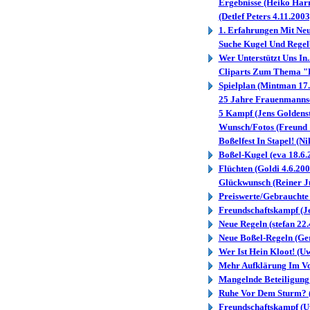
Ergebnisse (Heiko Har
(Detlef Peters 4.11.2003
1. Erfahrungen Mit Neu
Suche Kugel Und Regelb
Wer Unterstützt Uns In.
Cliparts Zum Thema "Bo
Spielplan (Mintman 17.
25 Jahre Frauenmannsch
5 Kampf (Jens Goldenst
Wunsch/Fotos (Freund 
Boßelfest In Stapel! (Ni
Boßel-Kugel (eva 18.6.
Flüchten (Goldi 4.6.200
Glückwunsch (Reiner J
Preiswerte/Gebrauchte .
Freundschaftskampf (Je
Neue Regeln (stefan 22.
Neue Boßel-Regeln (Ge
Wer Ist Hein Kloot! (U
Mehr Aufklärung Im Vor
Mangelnde Beteiligung 
Ruhe Vor Dem Sturm? (
Freundschaftskampf (U