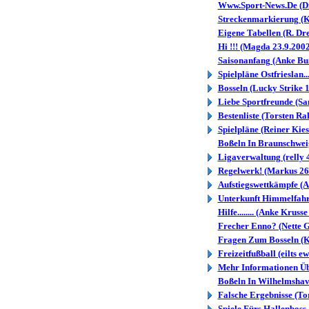
Www.Sport-News.De (Di
Streckenmarkierung (K
Eigene Tabellen (R. Dr
Hi !!! (Magda 23.9.2002
Saisonanfang (Anke Bu
Spielpläne Ostfrieslan..
Bosseln (Lucky Strike 
Liebe Sportfreunde (Sa
Bestenliste (Torsten R
Spielpläne (Reiner Kies
Boßeln In Braunschweig.
Ligaverwaltung (relly 
Regelwerk! (Markus 26
Aufstiegswettkämpfe (A
Unterkunft Himmelfahrt
Hilfe........ (Anke Kruss
Frecher Enno? (Nette G
Fragen Zum Bosseln (K
Freizeitfußball (eilts e
Mehr Informationen Übe.
Boßeln In Wilhelmshave
Falsche Ergebnisse (To
Spiele Fürs Hallenboss.