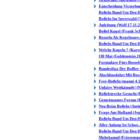
Entscheidung Victorbur.
Boßeln Rund Um Den Ha
Boßeln Im Spreewald (T
Anleitung (Wolf 17.11.
Boßel Kugel (Frank Sc
Bosseln Als Kegeltoure.
Boßeln Rund Um Den Ha
Welche Kugeln ? (Karst
Oll Mai (Goldenstein 2
Formulare Fürs Bosseln.
Bundesliga Der Boßler 
Abschlussfahrt Mit Bos.
Free-Boßeln (manni 4.1
Unfaire Wettkämpfe! (N
Boßelstrecke Gesucht (
Gemeinsames Forum (K
Neu Beim Boßeln (Antje
Frage Aus Holland (Jep
Boßeln Rund Um Den Ha
Aller Anfang Ist Schwe..
Boßeln Rund Um Den Ha
Mehrkampf (Friesenspor