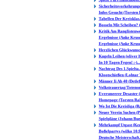
Sicherheitsvorkehrunge.
Infos Gesucht (Torsten
Tabellen Der Kreisklas
Bosseln Mit Scheiben? (
Kritik Am Ranglistenwe.
Ergebnisse (Anke Kruse
Ergebnisse (Anke Kruse
Herzlichen Glückwunsch
Kugeln Leihen (oliver h
In 10 Tagen Fegen! :-)..
Nachtrag Des 1.Spielta.
Klootschießen (Lohtar 
Männer Ii Ab 40 (Detlef
Volkstrauertag/Totenso.
Eversmeerer Desaster 
Homepage (Torsten Ra
Wo Ist Die Kreisliga (R
Neuer Verein Suchen (P
Spielpläne (Johann Bue
Mehrkampf Utgast (Kers
Boßelpartys (wilko 10.
Deutsche Meisterschaft.