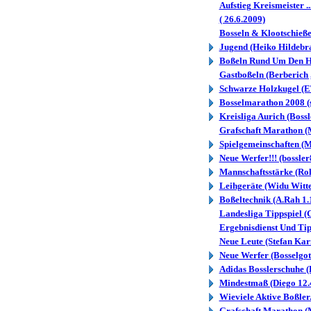
Aufstieg Kreismeister .
( 26.6.2009)
Bosseln & Klootschieße
Jugend (Heiko Hildebr
Boßeln Rund Um Den Ha
Gastboßeln (Berberich 
Schwarze Holzkugel (E
Bosselmarathon 2008 (s
Kreisliga Aurich (Boss
Grafschaft Marathon (
Spielgemeinschaften (M
Neue Werfer!!! (bossler
Mannschaftsstärke (Rol
Leihgeräte (Widu Witte
Boßeltechnik (A.Rah 1.
Landesliga Tippspiel (
Ergebnisdienst Und Tip.
Neue Leute (Stefan Kar
Neue Werfer (Bosselgot
Adidas Bosslerschuhe 
Mindestmaß (Diego 12.
Wieviele Aktive Boßler..
Grafschaft Marathon (