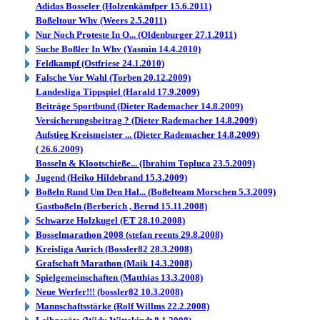
Adidas Bosseler (Holzenkämfper 15.6.2011)
Boßeltour Whv (Weers 2.5.2011)
Nur Noch Proteste In O... (Oldenburger 27.1.2011)
Suche Boßler In Whv (Yasmin 14.4.2010)
Feldkampf (Ostfriese 24.1.2010)
Falsche Vor Wahl (Torben 20.12.2009)
Landesliga Tippspiel (Harald 17.9.2009)
Beiträge Sportbund (Dieter Rademacher 14.8.2009)
Versicherungsbeitrag ? (Dieter Rademacher 14.8.2009)
Aufstieg Kreismeister ... (Dieter Rademacher 14.8.2009)
( 26.6.2009)
Bosseln & Klootschieße... (Ibrahim Topluca 23.5.2009)
Jugend (Heiko Hildebrand 15.3.2009)
Boßeln Rund Um Den Hal... (Boßelteam Morschen 5.3.2009)
Gastboßeln (Berberich , Bernd 15.11.2008)
Schwarze Holzkugel (ET 28.10.2008)
Bosselmarathon 2008 (stefan reents 29.8.2008)
Kreisliga Aurich (Bossler82 28.3.2008)
Grafschaft Marathon (Maik 14.3.2008)
Spielgemeinschaften (Matthias 13.3.2008)
Neue Werfer!!! (bossler82 10.3.2008)
Mannschaftsstärke (Rolf Willms 22.2.2008)