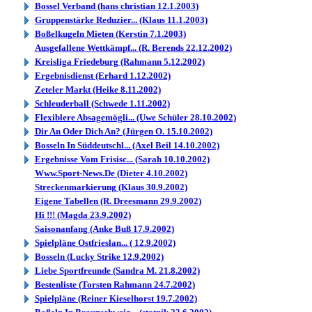
Bossel Verband (hans christian 12.1.2003)
Gruppenstärke Reduzier... (Klaus 11.1.2003)
Boßelkugeln Mieten (Kerstin 7.1.2003)
Ausgefallene Wettkämpf... (R. Berends 22.12.2002)
Kreisliga Friedeburg (Rahmann 5.12.2002)
Ergebnisdienst (Erhard 1.12.2002)
Zeteler Markt (Heike 8.11.2002)
Schleuderball (Schwede 1.11.2002)
Flexiblere Absagemögli... (Uwe Schüler 28.10.2002)
Dir An Oder Dich An? (Jürgen O. 15.10.2002)
Bosseln In Süddeutschl... (Axel Beil 14.10.2002)
Ergebnisse Vom Frisisc... (Sarah 10.10.2002)
Www.Sport-News.De (Dieter 4.10.2002)
Streckenmarkierung (Klaus 30.9.2002)
Eigene Tabellen (R. Dreesmann 29.9.2002)
Hi !!! (Magda 23.9.2002)
Saisonanfang (Anke Buß 17.9.2002)
Spielpläne Ostfrieslan... ( 12.9.2002)
Bosseln (Lucky Strike 12.9.2002)
Liebe Sportfreunde (Sandra M. 21.8.2002)
Bestenliste (Torsten Rahmann 24.7.2002)
Spielpläne (Reiner Kieselhorst 19.7.2002)