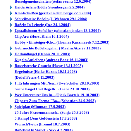
Bosselgemeinschaften (stefan reents 12.6.2004)
Heideröslein (Eddie Steenbergen 5.5.2004)
Klootschießen (gerd von dem berge 22.3.2004)
Schreibweise Boßeln (J. Wehnsen 29.1.2004)
Boßeln In Leipzig (Itze 24.1.2004)
Upstallsboom Aufnäher (sebastian janßen 18.1.2004)
Clip Arts (Horst Klein 16.1.2004)
Hobby - Einsteiger-Klo... (Thomas Kaczmarek 7.12.2003)
Gebrauchte Boßelkugeln... ( Marlin Atze 27.11.2003)
Hollandkugel (Dennis 20.11.2003)
Kugeln Ausleihen (Andreas Baar 16.11.2003)
Bosselstrecke Gesucht (Hassy 13.11.2003)
Ergebnisse (Heiko Harms 10.11.2003)
(Detlef Peters 4.11.2003)
1. Erfahrungen Mit Neu... (Uwe Schüler 28.10.2003)
Suche Kugel Und Regelb... (Liane 23.10.2003)
Wer Unterstützt Uns In... (Tjark Bartels 19.10.2003)
Cliparts Zum Thema "Bo... (Sebastian 24.9.2003)
Spielplan (Mintman 17.9.2003)
25 Jahre Frauenmannsch... (Sonja 25.8.2003)
5 Kampf (Jens Goldenstein 17.8.2003)
Wunsch/Fotos (Freund 18.7.2003)
Boßelfest In Stapel! (Niky 4.7.2003)