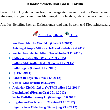
Klootschiesser- und Bossel Forum
erschrift klickt, seht Ihr den Text, der dazugehört. Wenn Ihr auf die Dreiecke vor de
intragungen reagieren und Eure Meinung dazu schreiben, oder ein neues Hauptthem
Also los: Beteiligt Euch an Diskussionen rund ums Bosseln und Klootschiessen.....
Neues Hauptthema
Home
Wo Kann Man In Westfal... (Chris 5.6.2019)
Aufstiegskämpfe Miii (Karl-Alfred Siebels 29.4.2019)
Werfer Aus Förrien Min... (Jeverländer 9.11.2015)
Ostfriesenligen (Der Werfer 21.9.2015)
Boßeln Mit Großer Teil... (kakadu 11.2.2015)
Boßelregeln (kakadu 11.2.2015)
- (- 10.3.2014)
Boßeln In Bayern? (Eva 24.9.2012)
Gaffel (Klapczynski 26.11.2005)
Ardorfer, Die Mit 2:3 ... (WTM-Boßler 10.1.2014)
Leuchtkugel (Florian Graf 25.11.2013)
Suche Boßelbetreuung I... (Riedinger 5.6.2013)
Ergebnisse Der Kreisli... (Manfred 3.10.2012)
Ligenreform Oldenburg (Boßeljung 23.4.2012)