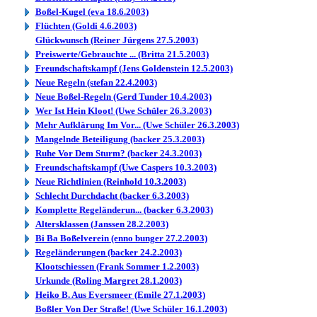
Boßel-Kugel (eva 18.6.2003)
Flüchten (Goldi 4.6.2003)
Glückwunsch (Reiner Jürgens 27.5.2003)
Preiswerte/Gebrauchte ... (Britta 21.5.2003)
Freundschaftskampf (Jens Goldenstein 12.5.2003)
Neue Regeln (stefan 22.4.2003)
Neue Boßel-Regeln (Gerd Tunder 10.4.2003)
Wer Ist Hein Kloot! (Uwe Schüler 26.3.2003)
Mehr Aufklärung Im Vor... (Uwe Schüler 26.3.2003)
Mangelnde Beteiligung (backer 25.3.2003)
Ruhe Vor Dem Sturm? (backer 24.3.2003)
Freundschaftskampf (Uwe Caspers 10.3.2003)
Neue Richtlinien (Reinhold 10.3.2003)
Schlecht Durchdacht (backer 6.3.2003)
Komplette Regeländerun... (backer 6.3.2003)
Altersklassen (Janssen 28.2.2003)
Bi Ba Boßelverein (enno bunger 27.2.2003)
Regeländerungen (backer 24.2.2003)
Klootschiessen (Frank Sommer 1.2.2003)
Urkunde (Roling Margret 28.1.2003)
Heiko B. Aus Eversmeer (Emile 27.1.2003)
Boßler Von Der Straße! (Uwe Schüler 16.1.2003)