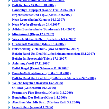
Leihgeräte (Widu Wittekindt 8.1.2008)
Boßeltechnik (A.Rah 1.10.2007)
Landesliga Tippspiel (Goode Trüll 23.9.2007)
Ergebnisdienst Und Tip... (Klaus 15.9.2007)
Neue Leute (Stefan Karnatz 24.6.2007)
Neue Werfer (Bosselgott 24.4.2007)
Adidas Bosslerschuhe (Bondscoach 14.4.2007)
Mindestmaß (Diego 12.4.2007)
Wieviele Aktive Boßler... (usidebtisch 9.4.2007)
Grafschaft Marathon (Maik 15.3.2007)
Entscheidung Victorbur... (Uwe Schüler 9.2.2007)
Boßeln Rund Um Den Hal... (boßelteam morschen 25.1.2007)
Boßeln Im Spreewald (Thiele 17.1.2007)
Anleitung (Wolf 17.11.2006)
Boßel Kugel (Frank Schwarte 11.10.2006)
Bosseln Als Kegeltoure... (Erika 13.8.2006)
Boßeln Rund Um Den Hal... (Boßelteam Morschen 24.7.2006)
Welche Kugeln ? (Karsten 15.5.2006)
Oll Mai (Goldenstein 26.4.2006)
Formulare Fürs Bosseln... (Nicolai 3.4.2006)
Bundesliga Der Boßler (Klaus 1.4.2006)
Abschlussfahrt Mit Bos... (Marissa Kahl 3.2.2006)
Free-Boßeln (manni 4.1.2006)