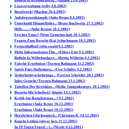
Boßeln In Braunschweig... (statnik 23.6.2002)
Ligaverwaltung (relly 4.6.2002)
Regelwerk! (Markus 26.4.2002)
Aufstiegswettkämpfe (Anke Bruns 8.4.2002)
Unterkunft Himmelfahrt... (Beate Buchweitz 27.3.2002)
Hilfe........ (Anke Krusse 26.3.2002)
Frecher Enno? (Nette Gemeinschaft 20.3.2002)
Fragen Zum Bosseln (Kai Schuchmann 10.3.2002)
Freizeitfußball (eilts ewald 9.3.2002)
Mehr Informationen Übe... (Ehlers,Etta 9.3.2002)
Boßeln In Wilhelmshave... (Britta Wilhelm 4.3.2002)
Falsche Ergebnisse (Torsten Rahmann 11.2.2002)
Spiele Fürs Hallenboss... (Uwe Schüler 4.2.2002)
Sicherheitsvorkehrunge... (Gerriet Schröder 28.1.2002)
Infos Gesucht (Torsten Rahmann 25.1.2002)
Tabellen Der Kreisklas... (Heike Jungenkrueger 20.1.2002)
Bosseln Mit Scheiben? (hippie 14.1.2002)
Kritik Am Ranglistenwe... ( 9.1.2002)
Ergebnisse (Anke Kruse 16.12.2001)
Ergebnisse (Anke Kruse 16.12.2001)
Herzlichen Glückwunsch... (Christian K. 14.12.2001)
Kugeln Leihen (oliver hess 11.12.2001)
In 10 Tagen Fegen! :-)... (Nicole 4.12.2001)