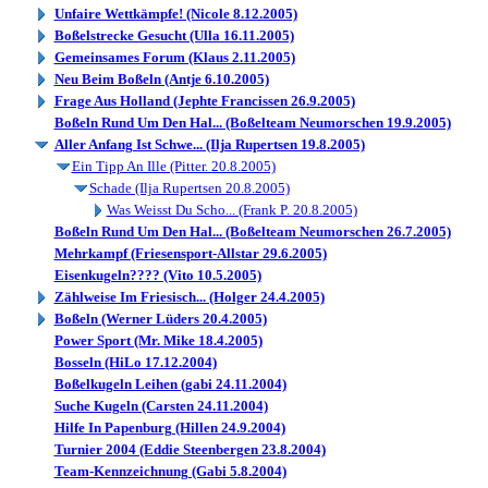
Unfaire Wettkämpfe! (Nicole 8.12.2005)
Boßelstrecke Gesucht (Ulla 16.11.2005)
Gemeinsames Forum (Klaus 2.11.2005)
Neu Beim Boßeln (Antje 6.10.2005)
Frage Aus Holland (Jephte Francissen 26.9.2005)
Boßeln Rund Um Den Hal... (Boßelteam Neumorschen 19.9.2005)
Aller Anfang Ist Schwe... (Ilja Rupertsen 19.8.2005)
Ein Tipp An Ille (Pitter. 20.8.2005)
Schade (Ilja Rupertsen 20.8.2005)
Was Weisst Du Scho... (Frank P. 20.8.2005)
Boßeln Rund Um Den Hal... (Boßelteam Neumorschen 26.7.2005)
Mehrkampf (Friesensport-Allstar 29.6.2005)
Eisenkugeln???? (Vito 10.5.2005)
Zählweise Im Friesisch... (Holger 24.4.2005)
Boßeln (Werner Lüders 20.4.2005)
Power Sport (Mr. Mike 18.4.2005)
Bosseln (HiLo 17.12.2004)
Boßelkugeln Leihen (gabi 24.11.2004)
Suche Kugeln (Carsten 24.11.2004)
Hilfe In Papenburg (Hillen 24.9.2004)
Turnier 2004 (Eddie Steenbergen 23.8.2004)
Team-Kennzeichnung (Gabi 5.8.2004)